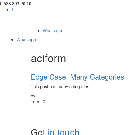
0 538 893 20 10
Whatsapp
Whatsapp
aciform
Edge Case: Many Categories
This post has many categories....
by
Tem , 2
Get
in touch